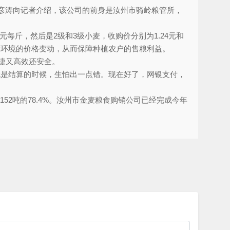
人陈彦涛向记者介绍，该公司的前身是汝州市骑岭粮管所，
每斤，然后是2级和3级小麦，收购价分别为1.24元和
场大环境的价格变动，从而保障种植农户的售粮利益。
捷又高效还安全。
就是结算的时候，生怕出一点错。现在好了，网银支付，
52吨的78.4%。汝州市金麦粮食购销公司已经完成今年