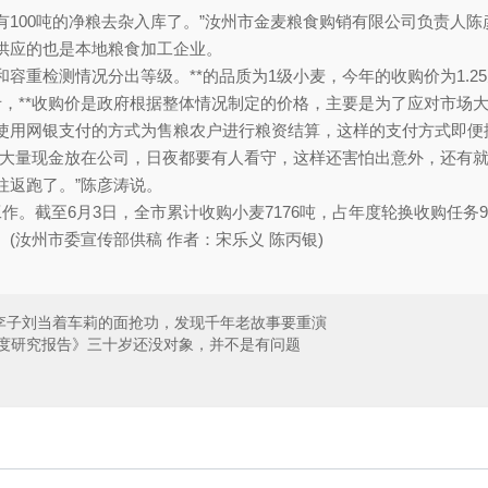
已经有100吨的净粮去杂入库了。”汝州市金麦粮食购销有限公司负责
供应的也是本地粮食加工企业。
重检测情况分出等级。**的品质为1级小麦，今年的收购价为1.25元
8元每斤，**收购价是政府根据整体情况制定的价格，主要是为了应对市
使用网银支付的方式为售粮农户进行粮资结算，这样的支付方式即便
。大量现金放在公司，日夜都要有人看守，这样还害怕出意外，还有
往返跑了。”陈彦涛说。
。截至6月3日，全市累计收购小麦7176吨，占年度轮换收购任务91
(汝州市委宣传部供稿 作者：宋乐义 陈丙银)
李子刘当着车莉的面抢功，发现千年老故事要重演
深度研究报告》三十岁还没对象，并不是有问题